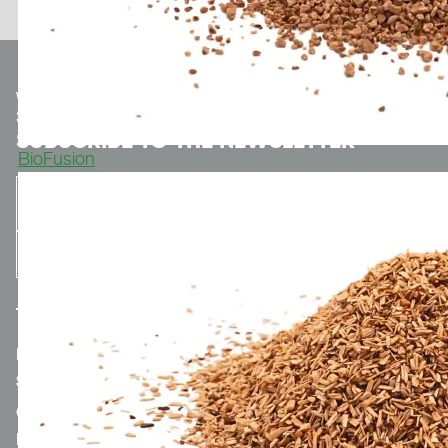
We make
Sport.
Optionaler Teaser-Text.
SUBSCRIBE TO THE NEWSLETTER
BioFusion
MERCH.POLYTAN.DE
SPORTGROUP-HOLDING
CONTACT
LEGAL NOTICE