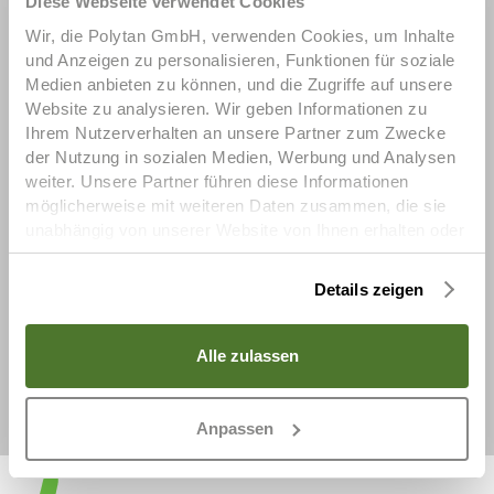
Diese Webseite verwendet Cookies
Long lifespan (>35 years)
Wir, die Polytan GmbH, verwenden Cookies, um Inhalte
und Anzeigen zu personalisieren, Funktionen für soziale
Perfect player protection through permanent
Medien anbieten zu können, und die Zugriffe auf unsere
elasticity
Website zu analysieren. Wir geben Informationen zu
Ihrem Nutzerverhalten an unsere Partner zum Zwecke
der Nutzung in sozialen Medien, Werbung und Analysen
Recyclability and direct reuse of the removed
weiter. Unsere Partner führen diese Informationen
material for new constructions
möglicherweise mit weiteren Daten zusammen, die sie
unabhängig von unserer Website von Ihnen erhalten oder
gesammelt haben. Um diese Cookies zu nutzen,
Compliance with the current DIN 18035-7:2019-
benötigen wir Ihre Einwilligung welche Sie uns mit Klick
12
Details zeigen
auf „OK“ erteilen. Sie können Ihre erteilte Einwilligung
(Art. 6 Abs. 1 a) DSGVO) jederzeit für die Zukunft
widerrufen. Um Ihren Widerruf auszuüben, deaktivieren
Alle zulassen
Sie diesen Dienst im auf der Webseite bereitgestellten
"Cookie-Consent-Tool" bzw. in den
Datenschutzhinweisen.
Anpassen