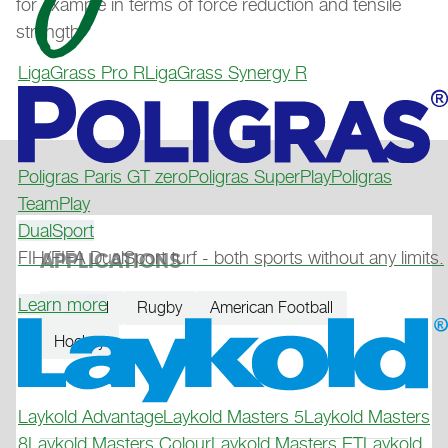
for example in terms of force reduction and tensile
strength.
LigaGrass Pro R
LigaGrass Synergy R
Poligras Paris GT zero
Poligras SuperPlay
Poligras
TeamPlay
DualSport
FIH/FIFA DualSport turf - both sports without any limits.
APPLICATIONS
Learn more
Football
Rugby
American Football
Hockey
Laykold Advantage
Laykold Masters 5
Laykold Masters
8
Laykold Masters Colour
Laykold Masters ET
Laykold