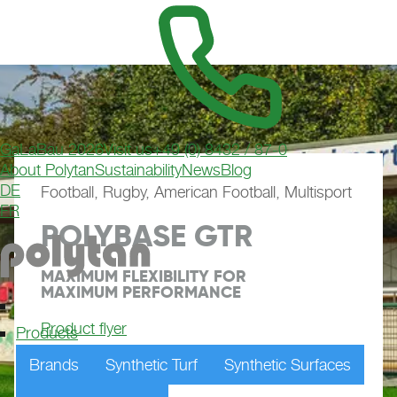
GaLaBau 2026
Visit us
+49 (0) 8432 / 87-0
About Polytan
Sustainability
News
Blog
DE
Football, Rugby, American Football, Multisport
FR
POLYBASE GTR
MAXIMUM FLEXIBILITY FOR 
MAXIMUM PERFORMANCE
Product flyer
Products
Request sample
Brands
Synthetic Turf
Synthetic Surfaces