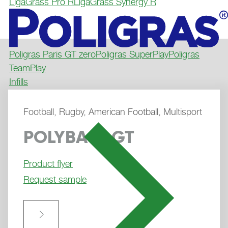
LigaGrass Pro R
LigaGrass Synergy R
Poligras Paris GT zero
Poligras SuperPlay
Poligras
TeamPlay
Infills
Football, Rugby, American Football, Multisport
POLYBASE GT
Product flyer
Request sample
