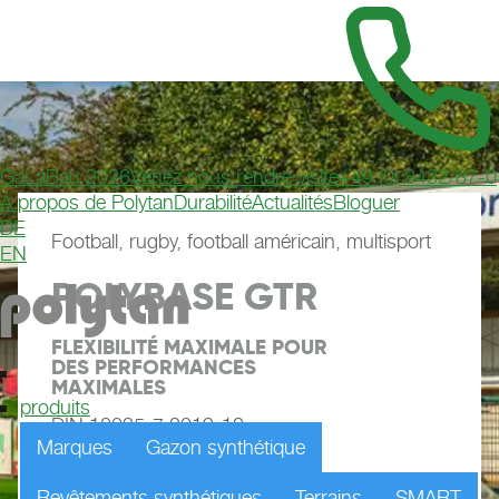
GaLaBau 2026
Venez nous rendre visite
+49 (0) 8432/87-0
À propos de Polytan
Durabilité
Actualités
Bloguer
DE
Football, rugby, football américain, multisport
EN
POLYBASE GTR
FLEXIBILITÉ MAXIMALE POUR 
DES PERFORMANCES 
MAXIMALES
produits
DIN 18035-7:2019-12
Marques
Gazon synthétique
Brochure produit
Demander un échantillon
Revêtements synthétiques
Terrains
SMART