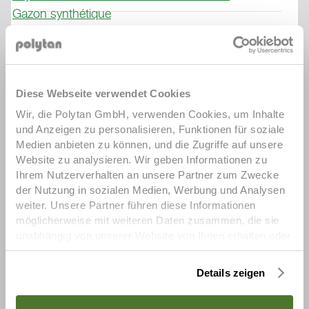
Gazon synthétique
Excellente stabilité dimensionnelle même par
temps variable
Longue durée de vie (>35 ans)
Diese Webseite verwendet Cookies
Wir, die Polytan GmbH, verwenden Cookies, um Inhalte
Protection optimale des joueurs grâce à l'élasticité
und Anzeigen zu personalisieren, Funktionen für soziale
permanente
Medien anbieten zu können, und die Zugriffe auf unsere
Website zu analysieren. Wir geben Informationen zu
Ihrem Nutzerverhalten an unsere Partner zum Zwecke
Recyclabilité et réutilisation directe du matériau
der Nutzung in sozialen Medien, Werbung und Analysen
démonté pour les nouvelles constructions
weiter. Unsere Partner führen diese Informationen
möglicherweise mit weiteren Daten zusammen, die sie
unabhängig von unserer Website von Ihnen erhalten oder
Respect de la norme DIN 18035-7:2019-12 en
gesammelt haben. Um diese Cookies zu nutzen,
vigueur
benötigen wir Ihre Einwilligung welche Sie uns mit Klick
Details zeigen
auf „OK“ erteilen. Sie können Ihre erteilte Einwilligung
(Art. 6 Abs. 1 a) DSGVO) jederzeit für die Zukunft