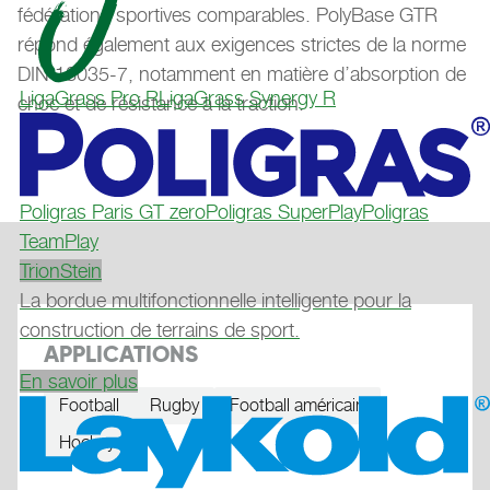
fédérations sportives comparables. PolyBase GTR
répond également aux exigences strictes de la norme
DIN 18035-7, notamment en matière d’absorption de
LigaGrass Pro R
LigaGrass Synergy R
choc et de résistance à la traction.
Poligras Paris GT zero
Poligras SuperPlay
Poligras
TeamPlay
TrionStein
La bordue multifonctionnelle intelligente pour la
construction de terrains de sport.
APPLICATIONS
En savoir plus
Football
Rugby
Football américain
Hockey