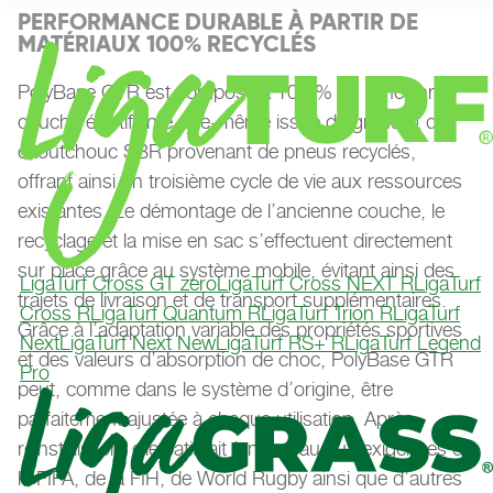
PERFORMANCE DURABLE À PARTIR DE
MATÉRIAUX 100% RECYCLÉS
PolyBase GTR est composé à 100 % de l'ancienne
couche élastifiante, elle-même issue de granulat de
caoutchouc SBR provenant de pneus recyclés,
offrant ainsi un troisième cycle de vie aux ressources
existantes. Le démontage de l’ancienne couche, le
recyclage et la mise en sac s’effectuent directement
sur place grâce au système mobile, évitant ainsi des
LigaTurf Cross GT zero
LigaTurf Cross NEXT R
LigaTurf
trajets de livraison et de transport supplémentaires.
Cross R
LigaTurf Quantum R
LigaTurf Trion R
LigaTurf
Grâce à l’adaptation variable des propriétés sportives
Next
LigaTurf Next New
LigaTurf RS+ R
LigaTurf Legend
et des valeurs d’absorption de choc, PolyBase GTR
Pro
peut, comme dans le système d’origine, être
parfaitement ajustée à chaque utilisation. Après
réinstallation, elle satisfait à nouveau aux exigences de
la FIFA, de la FIH, de World Rugby ainsi que d’autres