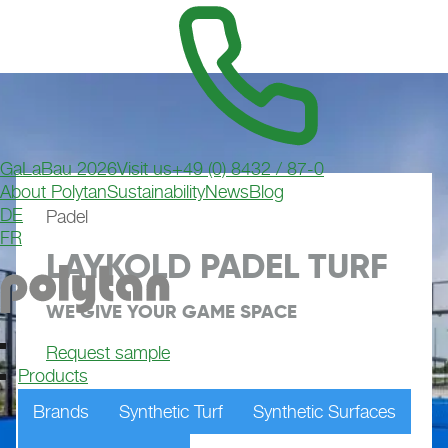
GaLaBau 2026
Visit us
+49 (0) 8432 / 87-0
About Polytan
Sustainability
News
Blog
DE
Padel
FR
LAYKOLD PADEL TURF
WE GIVE YOUR GAME SPACE
Request sample
Products
Brands
Synthetic Turf
Synthetic Surfaces