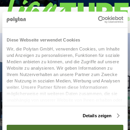
Diese Webseite verwendet Cookies
Wir, die Polytan GmbH, verwenden Cookies, um Inhalte
und Anzeigen zu personalisieren, Funktionen für soziale
LigaTurf Cross GT zero
LigaTurf Cross NEXT R
LigaTurf
Medien anbieten zu können, und die Zugriffe auf unsere
Cross R
LigaTurf Quantum R
LigaTurf RS+ R
LigaTurf
Website zu analysieren. Wir geben Informationen zu
Next
LigaTurf Legend Pro
LigaTurf Trion R
Ihrem Nutzerverhalten an unsere Partner zum Zwecke
der Nutzung in sozialen Medien, Werbung und Analysen
weiter. Unsere Partner führen diese Informationen
möglicherweise mit weiteren Daten zusammen, die sie
WACK GROUP, BAAR-EBENHAUSEN
unabhängig von unserer Website von Ihnen erhalten oder
gesammelt haben. Um diese Cookies zu nutzen,
Realized: Jan 01, 2025 | In Baar-Ebenhausen,
benötigen wir Ihre Einwilligung welche Sie uns mit Klick
Details zeigen
auf „OK“ erteilen. Sie können Ihre erteilte Einwilligung
Germany
(Art. 6 Abs. 1 a) DSGVO) jederzeit für die Zukunft