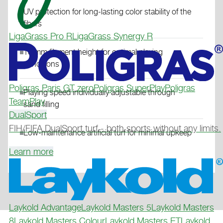
UV protection for long-lasting color stability of the
fibers
LigaGrass Pro R
LigaGrass Synergy R
10 mm filament height for optimal playing
conditions
Poligras Paris GT zero
Poligras SuperPlay
Poligras
Playing speed individually adjustable through
TeamPlay
sand filling
DualSport
FIH/FIFA DualSport turf - both sports without any limits.
Low-maintenance artificial turf for minimal upkeep
Learn more
Laykold Advantage
Laykold Masters 5
Laykold Masters
8
Laykold Masters Colour
Laykold Masters ET
Laykold