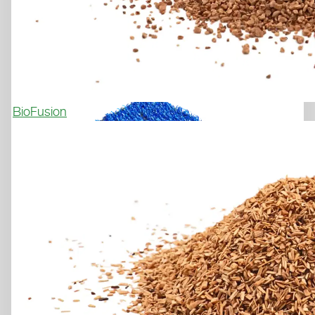

BioFusion