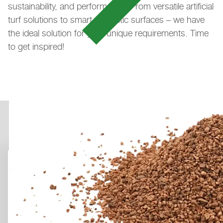
sustainability, and performance. From versatile artificial
den Datenschutzhinweisen.
turf solutions to smart synthetic surfaces – we have
Weitere Informationen finden Sie in unseren
the ideal solution for your unique requirements. Time
Datenschutzhinweisen
.
to get inspired!
LAYKOLD PADEL ET
Request sample