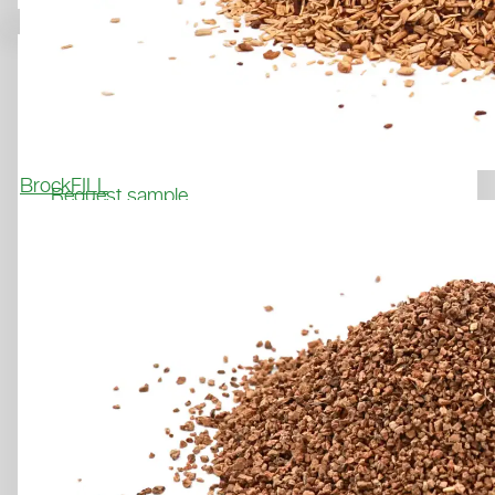
Football, Rugby, American Football, Multisport
MINERAL FILLER
BrockFILL
Request sample
