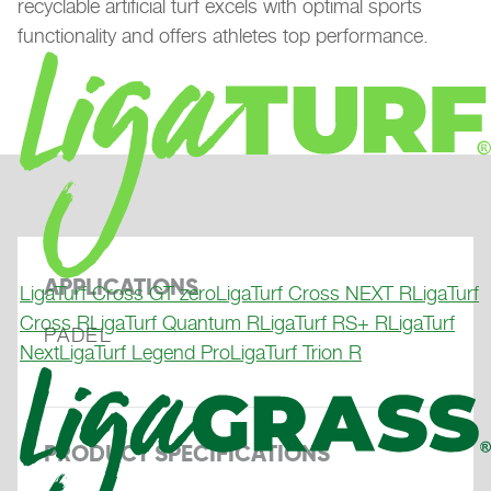
recyclable artificial turf excels with optimal sports
functionality and offers athletes top performance.
APPLICATIONS
LigaTurf Cross GT zero
LigaTurf Cross NEXT R
LigaTurf
Cross R
LigaTurf Quantum R
LigaTurf RS+ R
LigaTurf
PADEL
Next
LigaTurf Legend Pro
LigaTurf Trion R
PRODUCT SPECIFICATIONS