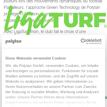
joueurs lors des mouvements dynamiques du football.
Par ailleurs, l’approche Green Technology de Polytan
privilégie l’utilisation de matériaux optimisés et plus
respectueux des ressources.
Avec LigaTurf Trion, le club fait le choix d’une
infrastructure footballistique moderne qui allie
performance, durabilité et longévité, tout en créant les
meilleures conditions pour les générations de joueurs
d’aujourd’hui et de demain.
LigaTurf Cross GT zero
LigaTurf Cross NEXT R
LigaTurf
Diese Webseite verwendet Cookies
Cross R
LigaTurf Quantum R
LigaTurf Trion R
LigaTurf
Wir, die Polytan GmbH, verwenden Cookies, um Inhalte
Next
LigaTurf Next New
LigaTurf RS+ R
LigaTurf Legend
und Anzeigen zu personalisieren, Funktionen für soziale
Medien anbieten zu können, und die Zugriffe auf unsere
Pro
Website zu analysieren. Wir geben Informationen zu
Ihrem Nutzerverhalten an unsere Partner zum Zwecke
der Nutzung in sozialen Medien, Werbung und Analysen
weiter. Unsere Partner führen diese Informationen
möglicherweise mit weiteren Daten zusammen, die sie