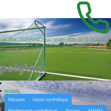
GaLaBau 2026
Venez nous rendre visite
+49 (0) 8432/87-0
À propos de Polytan
Durabilité
Actualités
Bloguer
DE
EN
produits
Marques
Gazon synthétique
Revêtements synthétiques
Terrains
SMART