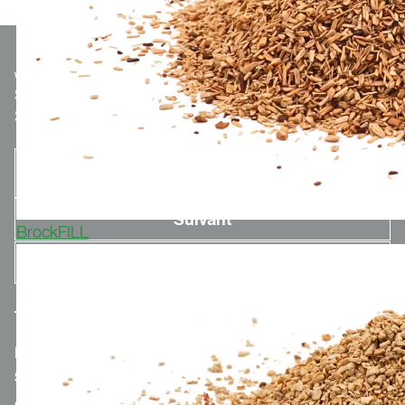
We make
Sport.
Optionaler Teaser-Text.
S'INSCRIRE À LA NEWSLETTER
BrockFILL
MERCH.POLYTAN.DE
SPORTGROUP-HOLDING