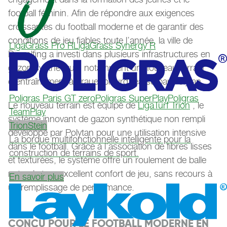
football féminin. Afin de répondre aux exigences
croissantes du football moderne et de garantir des
conditions de jeu fiables toute l’année, la ville de
LigaGrass Pro R
LigaGrass Synergy R
Dingolfing a investi dans plusieurs infrastructures en
gazon synthétique, notamment un nouveau terrain
d’entraînement à Frauenbiburg réalisé par Polytan.
Poligras Paris GT zero
Poligras SuperPlay
Poligras
Le nouveau terrain est équipé de
LigaTurf Trion
, le
TeamPlay
système innovant de gazon synthétique non rempli
TrionStein
développé par Polytan pour une utilisation intensive
La bordue multifonctionnelle intelligente pour la
dans le football. Grâce à l’association de fibres lisses
construction de terrains de sport.
et texturées, le système offre un roulement de balle
naturel et un excellent confort de jeu, sans recours à
En savoir plus
un remplissage de performance.
CONÇU POUR LE FOOTBALL MODERNE EN