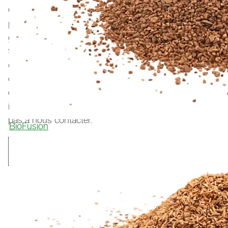
Chez Polytan, nous sommes très fiers de chaque
projet auquel nous participons. Nos systèmes de
gazon synthétique et nos revêtements de piste se
trouvent dans les stades, les installations
d'entraînement professionnelles, les clubs sportifs, les
écoles et les applications municipales du monde
entier. Pour obtenir des informations sur des
installations de référence près de chez vous, n'hésitez
pas à nous contacter.
BioFusion
Contact