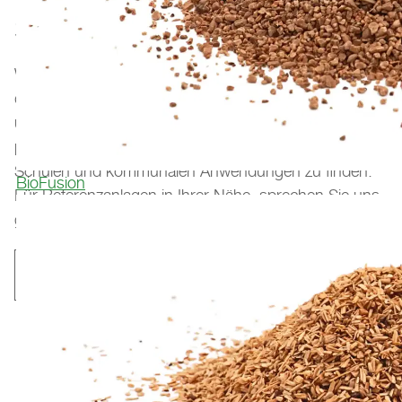
SPRECHEN SIE UNS AN
Wir bei Polytan sind sehr stolz auf jedes Projekt, an
dem wir beteiligt sind. Unsere Kunstrasensysteme
und Laufbahnbeläge sind weltweit in Stadien,
professionellen Trainingsanlagen, Sportvereinen,
Schulen und kommunalen Anwendungen zu finden.
BioFusion
Für Referenzanlagen in Ihrer Nähe, sprechen Sie uns
gerne an.
Kontakt