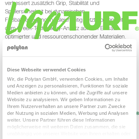
verbessert zusätzlich Grip, Stabilität und
Spielersicherheit bei dynamischen
Fußballbewegungen. Gleichzeitig setzt Polytan mit
dem Green-Technology-Ansatz auf den Einsatz
optimierter und ressourcenschonender Materialien.
Mit LigaTurf Trion investiert der Verein in eine moderne
Fußballinfrastruktur, die Performance, Nachhaltigkeit
und Langlebigkeit vereint und beste Voraussetzungen
LigaTurf Cross GT zero
LigaTurf Cross NEXT R
LigaTurf
Diese Webseite verwendet Cookies
für die Fußballgenerationen von heute und morgen
Cross R
LigaTurf Quantum R
LigaTurf Trion R
LigaTurf
Wir, die Polytan GmbH, verwenden Cookies, um Inhalte
schafft.
und Anzeigen zu personalisieren, Funktionen für soziale
Next
LigaTurf RS+ R
LigaTurf Legend Pro
Medien anbieten zu können, und die Zugriffe auf unsere
Website zu analysieren. Wir geben Informationen zu
Ihrem Nutzerverhalten an unsere Partner zum Zwecke
der Nutzung in sozialen Medien, Werbung und Analysen
weiter. Unsere Partner führen diese Informationen
möglicherweise mit weiteren Daten zusammen, die sie
unabhängig von unserer Website von Ihnen erhalten oder