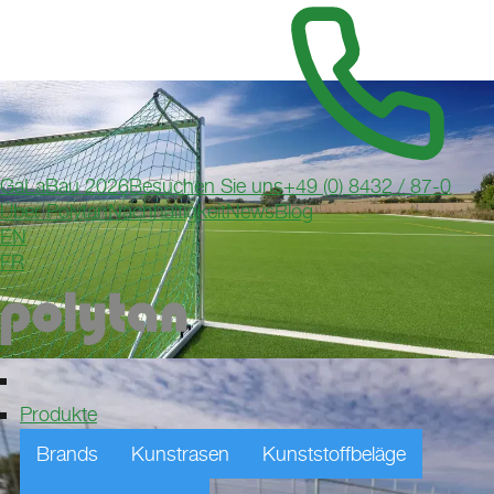
GaLaBau 2026
Besuchen Sie uns
+49 (0) 8432 / 87-0
Über Polytan
Nachhaltigkeit
News
Blog
EN
FR
Produkte
Brands
Kunstrasen
Kunststoffbeläge