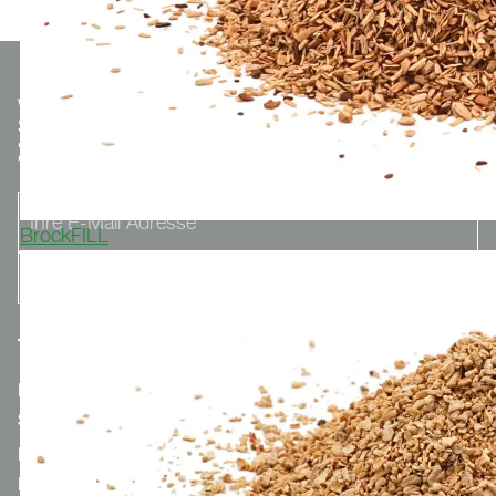
We make
Sport.
Optionaler Teaser-Text.
ZUM NEWSLETTER ANMELDEN
BrockFILL
MERCH.POLYTAN.DE
SPORTGROUP-HOLDING
KONTAKT
IMPRESSUM