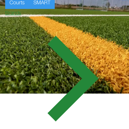
Courts
SMART
Brands
SV SPORTPLATZ,
FRAUENBIBURG