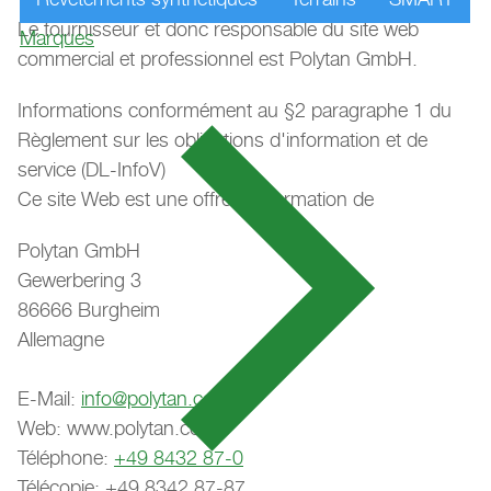
Le fournisseur et donc responsable du site web
Marques
commercial et professionnel est Polytan GmbH.
Informations conformément au §2 paragraphe 1 du
Règlement sur les obligations d'information et de
service (DL-InfoV)
Ce site Web est une offre d'information de
Polytan GmbH
Gewerbering 3
86666 Burgheim
Allemagne
E-Mail:
info@polytan.com
Web: www.polytan.com
Téléphone:
+49 8432 87-0
Télécopie: +49 8342 87-87