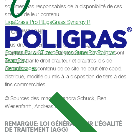
sommes pas responsables de la disponibilité de ces
sites ou de leur contenu.
LigaGrass Pro R
LigaGrass Synergy R
© COPYRIGHT
Tous droits réservés. Les textes, images et
Poligras Paris GT zero
Poligras SuperPlay
Poligras
graphiques, ainsi que leur disposition sur le site, sont
TeamPlay
protégés par le droit d'auteur et d'autres lois de
Remplissages
protection. Le contenu de ce site ne peut être copié,
distribué, modifié ou mis à la disposition de tiers à des
fins commerciales.
© Sources des images: Sandra Schuck, Ben
Wiesenfarth, Andreas Keller
REMARQUE: LOI GÉNÉRALE SUR L'ÉGALITÉ
DE TRAITEMENT (AGG)