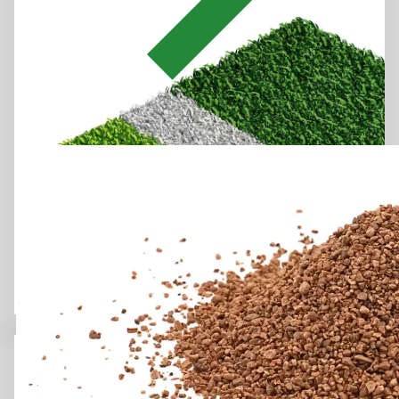
werden. Derzeit gibt es keine Rechtsmittel gegen diese
Praxis vorzugehen. Sie können Ihre erteilte Einwilligung
jederzeit für die Zukunft widerrufen. Um Ihren Widerruf
auszuüben, deaktivieren Sie diesen Dienst im auf der
Webseite bereitgestellten "Cookie-Consent-Tool" bzw. in
den Datenschutzhinweisen.
Weitere Informationen finden Sie in unseren
Datenschutzhinweisen
.
Hockey, Tennis, Multisport, Padel