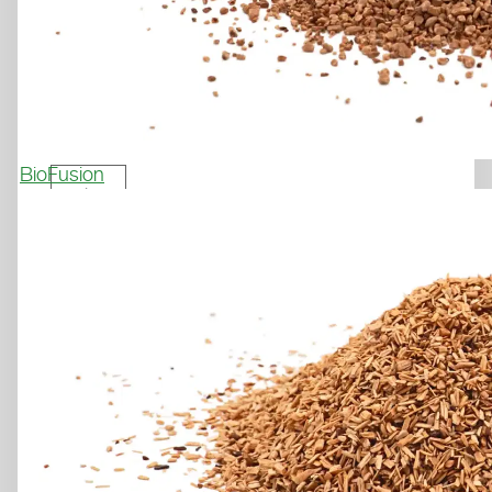
POLIGRAS SUPERPLAY
A NEW MULTI-TALENT WITH 
FIH CERTIFICATION
Request sample
BioFusion
