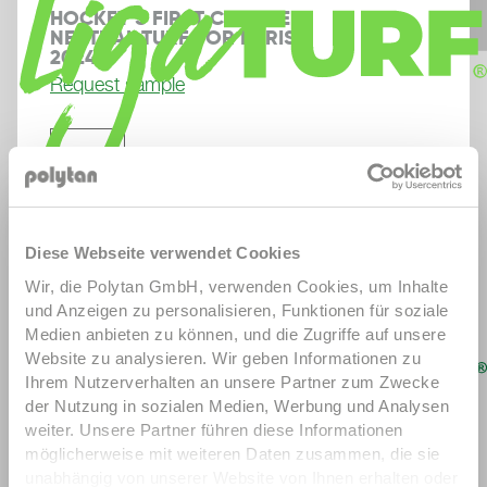
HOCKEY'S FIRST CLIMATE-
NEUTRAL TURF FOR PARIS 
2024
Request sample

LigaTurf Cross GT zero
LigaTurf Cross NEXT R
LigaTurf
Cross R
LigaTurf Quantum R
LigaTurf RS+ R
LigaTurf
Diese Webseite verwendet Cookies
Next
LigaTurf Legend Pro
LigaTurf Trion R
Wir, die Polytan GmbH, verwenden Cookies, um Inhalte
und Anzeigen zu personalisieren, Funktionen für soziale
Medien anbieten zu können, und die Zugriffe auf unsere
Website zu analysieren. Wir geben Informationen zu
Ihrem Nutzerverhalten an unsere Partner zum Zwecke
der Nutzung in sozialen Medien, Werbung und Analysen
weiter. Unsere Partner führen diese Informationen
möglicherweise mit weiteren Daten zusammen, die sie
unabhängig von unserer Website von Ihnen erhalten oder