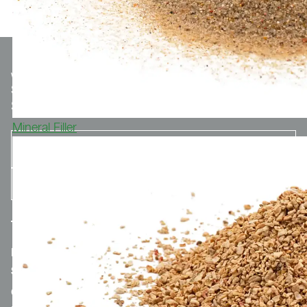
We make
Sport.
Optionaler Teaser-Text.
SUBSCRIBE TO THE NEWSLETTER
Mineral Filler
MERCH.POLYTAN.DE
SPORTGROUP-HOLDING
CONTACT