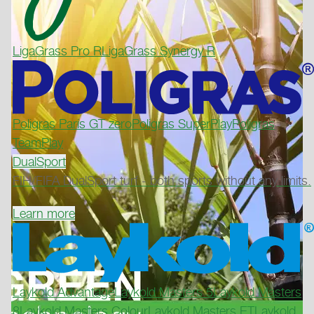
LigaGrass Pro R
LigaGrass Synergy R
Poligras Paris GT zero
Poligras SuperPlay
Poligras
TeamPlay
DualSport
FIH/FIFA DualSport turf - both sports without any limits.
Learn more
Laykold Advantage
Laykold Masters 5
Laykold Masters
8
Laykold Masters Colour
Laykold Masters ET
Laykold