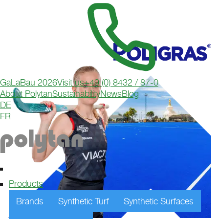
GaLaBau 2026
Visit us
+49 (0) 8432 / 87-0
About Polytan
Sustainability
News
Blog
DE
FR
Products
Brands
Synthetic Turf
Synthetic Surfaces