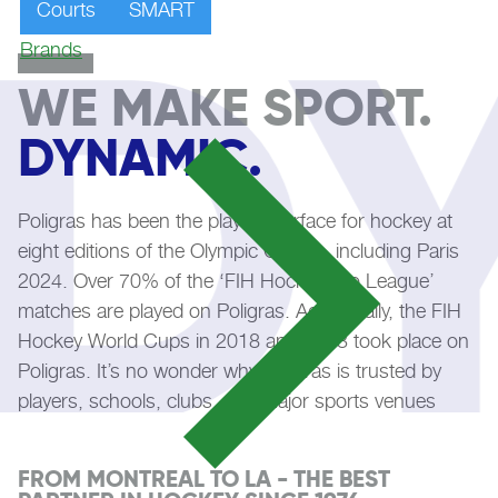
D
Courts
SMART
Brands
WE MAKE SPORT.
DYNAMIC.
Poligras has been the playing surface for hockey at
eight editions of the Olympic Games, including Paris
2024. Over 70% of the ‘FIH Hockey Pro League’
matches are played on Poligras. Additionally, the FIH
Hockey World Cups in 2018 and 2023 took place on
Poligras. It’s no wonder why Poligras is trusted by
players, schools, clubs, and major sports venues
worldwide!
FROM MONTREAL TO LA - THE BEST