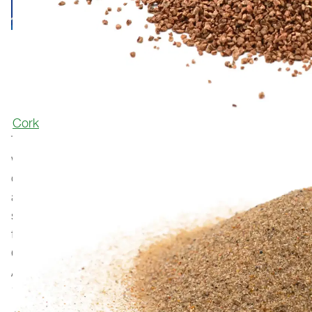
EACH TURF SAVES THE
EQUIVALENT ANNUAL
EMISSIONS OF 17.4 CARS
Cork
The turf, made 80% from sugarcane and produced
with green electricity, Poligras Paris GT zero has been
certified as climate-neutral by the Berlin DAkkS-
accredited consulting company GUTcert. A single turf
saves 73 tons of CO₂ compared to a conventional
turf. Based on the 'Greenhouse Gas Equivalencies
Calculator' of the US Environmental Protection
Agency, this corresponds to the annual emissions of
17.4 cars.