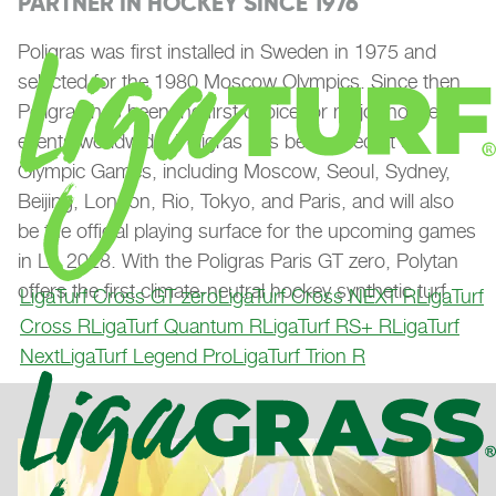
PARTNER IN HOCKEY SINCE 1976
Poligras was first installed in Sweden in 1975 and
selected for the 1980 Moscow Olympics. Since then,
Poligras has been the first choice for major hockey
events worldwide. Poligras has been used at 8
Olympic Games, including Moscow, Seoul, Sydney,
Beijing, London, Rio, Tokyo, and Paris, and will also
be the official playing surface for the upcoming games
in LA 2028. With the Poligras Paris GT zero, Polytan
offers the first climate-neutral hockey synthetic turf.
LigaTurf Cross GT zero
LigaTurf Cross NEXT R
LigaTurf
Cross R
LigaTurf Quantum R
LigaTurf RS+ R
LigaTurf
Next
LigaTurf Legend Pro
LigaTurf Trion R