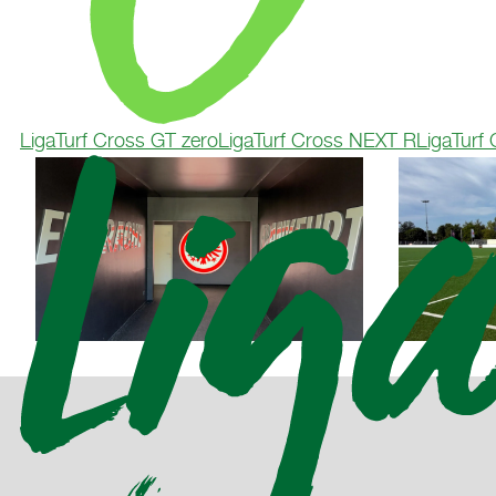
LigaTurf Cross GT zero
LigaTurf Cross NEXT R
LigaTurf