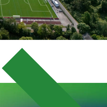
ORTPARK,
Dreieich, All
Produits uti
LigaTurf Cro