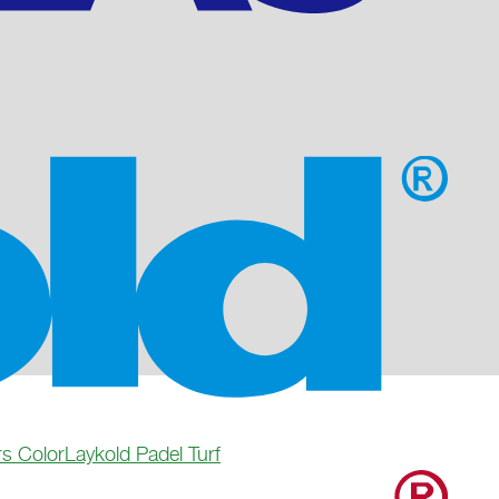
rs Color
Laykold Padel Turf