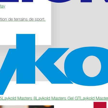
lay
tion de terrains de sport.
5
Laykold Masters 8
Laykold Masters Gel GT
Laykold Maste