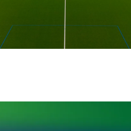
emagne
lisés:
ss NEXT R