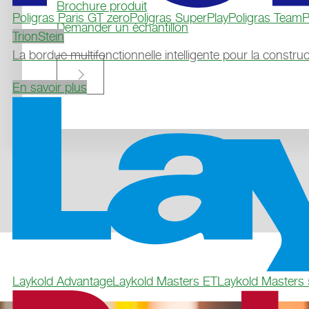
Brochure produit
Poligras Paris GT zero
Poligras SuperPlay
Poligras TeamP
Demander un échantillon
TrionStein
La bordue multifonctionnelle intelligente pour la construc

En savoir plus
Laykold Advantage
Laykold Masters ET
Laykold Masters 