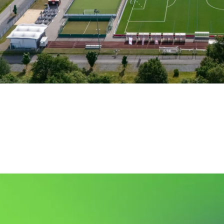
MAXWORX SP
DREIEICH