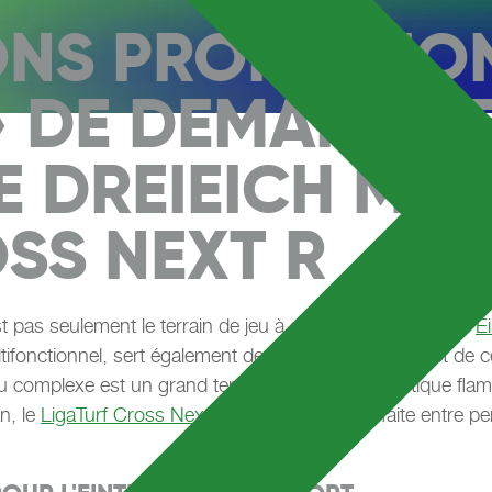
ONS PROFESSIO
 » DE DEMAIN :
 DREIEICH MISE
SS NEXT R
 pas seulement le terrain de jeu à domicile des U21 de l'
E
ltifonctionnel, sert également de lieu d'événementiel et de
 du complexe est un grand terrain en gazon synthétique flam
n, le
LigaTurf Cross Next R
– la symbiose parfaite entre pe