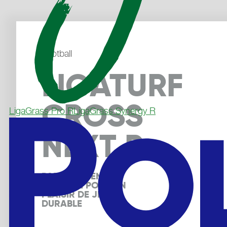
Football
LIGATURF
CROSS
LigaGrass Pro R
LigaGrass Synergy R
NEXT R
PARFAITEMENT 
COMBINÉ POUR UN 
PLAISIR DE JEU 
DURABLE