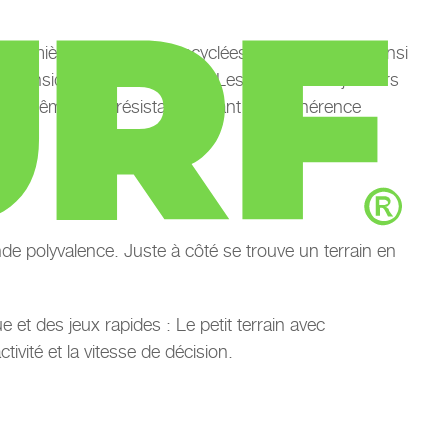
remières durables et recyclées. Polytan réussit ainsi
ne considérablement réduite. Les joueuses et joueurs
s – extrêmement résistant, offrant une adhérence
e polyvalence. Juste à côté se trouve un terrain en
 et des jeux rapides : Le petit terrain avec
tivité et la vitesse de décision.