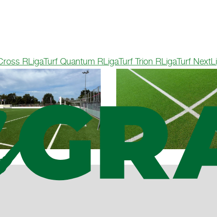
 Cross R
LigaTurf Quantum R
LigaTurf Trion R
LigaTurf Next
L