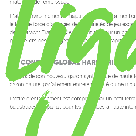
matériaux de remplissage.
L'atout environnemental majeur réside dans la mention
le tour de force d'associer des propriétés de jeu exc
de l'Eintracht Francfort s'entraînent ainsi sur un gaz
parfaite lors des changements de direction rapides et
UN CONCEPT GLOBAL HARMONIEUX POU
En plus de son nouveau gazon synthétique de haute te
gazon naturel parfaitement entretenu, doté d'une trib
L'offre d'entraînement est complétée par un petit terra
balustrades est parfait pour les exercices à haute intens