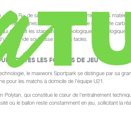
 « Next R » de son nom : ce système intègre des matières p
eptionnelles dignes de la Bundesliga à une empreinte carbo
on qui redéfinit les standards technologiques et écologique
 d'une grande souplesse lors des tacles.
R TOUTES LES FORMES DE JEU
chnologie, le maxworx Sportpark se distingue par sa grand
une pour les matchs à domicile de l'équipe U21.
in Polytan, qui constitue le cœur de l'entraînement technique
ité où le ballon reste constamment en jeu, sollicitant la réac