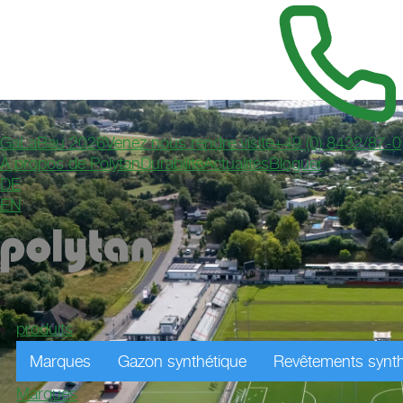
GaLaBau 2026
Venez nous rendre visite
+49 (0) 8432/87-0
À propos de Polytan
Durabilité
Actualités
Bloguer
DE
EN
produits
Marques
Gazon synthétique
Revêtements synth
Marques