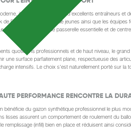
OUR L'EINTRACHT FRANCFORT
ne, il ne suffit pas d'avoir d'excellents entraîneurs et de
e Dreieich, les équipes de jeunes ainsi que les équipes fém
 complexe fait office de passerelle essentielle et de centre
ts quotidiens professionnels et de haut niveau, le grand ter
enir une surface parfaitement plane, respectueuse des artic
harge intensifs. Le choix s'est naturellement porté sur la 
HAUTE PERFORMANCE RENCONTRE LA DURA
ain bénéficie du gazon synthétique professionnel le plus 
s brins lisses assurent un comportement de roulement du bal
e remplissage (infill) bien en place et réduisent ainsi consi