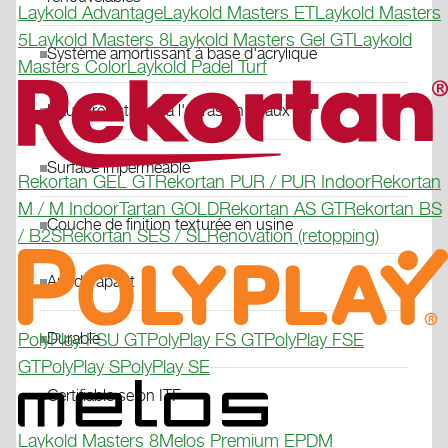
Laykold Advantage
Laykold Masters ET
Laykold Masters
5
Laykold Masters 8
Laykold Masters Gel GT
Laykold
Système amortissant à base d'acrylique
Masters Color
Laykold Padel Turf
Haute résistance à l'abrasion et aux UV
Surface imperméable
Rekortan GEL GT
Rekortan PUR / PUR Indoor
Rekortan
M / M Indoor
Tartan GOLD
Rekortan AS GT
Rekortan BS
Couche de finition texturée en usine
/ B2S
Rekortan SES / SL
Renovation (retopping)
Antidérapant
Durable
PolyPlay FSU GT
PolyPlay FS GT
PolyPlay FSE
GT
PolyPlay S
PolyPlay SE
Certifiable selon ITF
Laykold Masters 8
Melos Premium EPDM