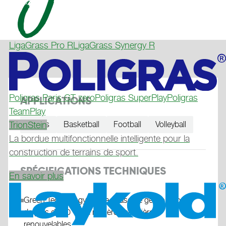
LigaGrass Pro R
LigaGrass Synergy R
Poligras Paris GT zero
Poligras SuperPlay
Poligras
APPLICATIONS
TeamPlay
TrionStein
Tennis
Basketball
Football
Volleyball
La bordue multifonctionnelle intelligente pour la
construction de terrains de sport.
SPÉCIFICATIONS TECHNIQUES
En savoir plus
Green Technology Inside : base de gel composée
de plus de 60 % de matières premières
renouvelables