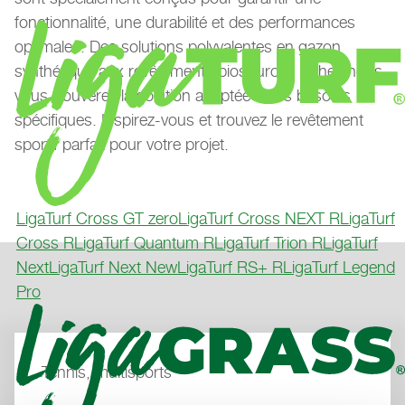
fonctionnalité, une durabilité et des performances
optimales. Des solutions polyvalentes en gazon
synthétique aux revêtements biosourcés - chez nous,
vous trouverez la solution adaptée à vos besoins
spécifiques. Inspirez-vous et trouvez le revêtement
sportif parfait pour votre projet.
LigaTurf Cross GT zero
LigaTurf Cross NEXT R
LigaTurf
Cross R
LigaTurf Quantum R
LigaTurf Trion R
LigaTurf
Next
LigaTurf Next New
LigaTurf RS+ R
LigaTurf Legend
Pro
Tennis, multisports