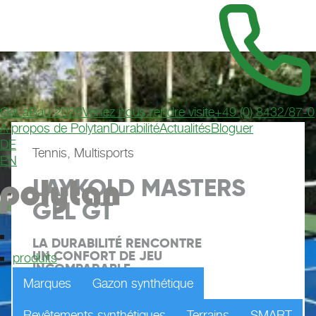
GaLaBau 2026
Venez nous rendre visite
+49 (0) 8432/87-0
À propos de Polytan
Durabilité
Actualités
Bloguer
DE
Tennis, Multisports
EN
LAYKOLD MASTERS
GEL GT
LA DURABILITÉ RENCONTRE 
UN CONFORT DE JEU 
produits
INCOMPARABLE
Marques
Gazon synthétique
Demander un échantillon
Revêtements synthétiques
Terrains
SMART