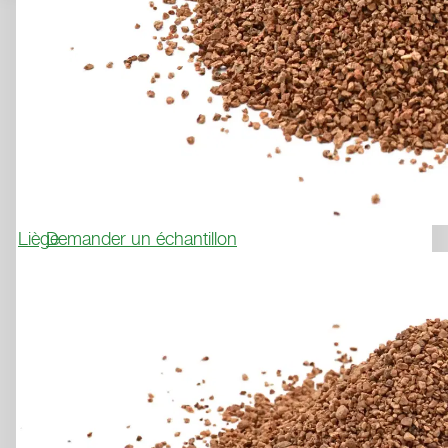
Tennis, Pickleball, Multisports
LAYKOLD MASTERS
COLOR
REVÊTEMENT RÉSISTANT AUX 
INTEMPÉRIES, STYLÉ ET 
DURABLE POUR CHAQUE 
SURFACE SPORTIVE
Demander un échantillon
Liège
