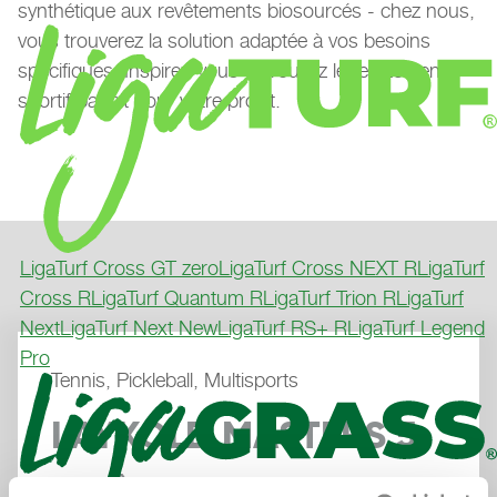
synthétique aux revêtements biosourcés - chez nous,
vous trouverez la solution adaptée à vos besoins
spécifiques. Inspirez-vous et trouvez le revêtement
sportif parfait pour votre projet.
LigaTurf Cross GT zero
LigaTurf Cross NEXT R
LigaTurf
Cross R
LigaTurf Quantum R
LigaTurf Trion R
LigaTurf
Next
LigaTurf Next New
LigaTurf RS+ R
LigaTurf Legend
Pro
Tennis, Pickleball, Multisports
LAYKOLD MASTERS 5
LE REVÊTEMENT POLYVALENT 