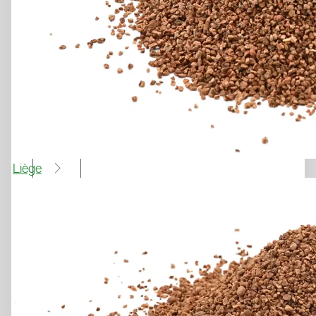
Tennis, multisports
LAYKOLD ADVANTAGE
LA SOLUTION SUR MESURE 
POUR DES SURFACES 
SPORTIVES HAUT DE GAMME
Demander un échantillon
Liège
