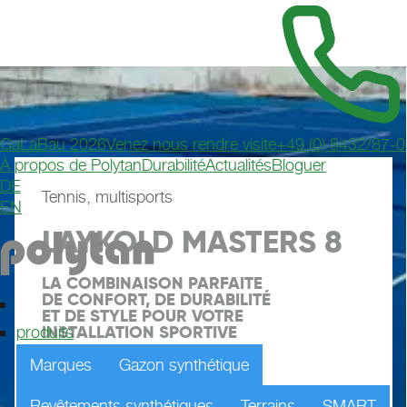
GaLaBau 2026
Venez nous rendre visite
+49 (0) 8432/87-0
À propos de Polytan
Durabilité
Actualités
Bloguer
DE
Tennis, multisports
EN
LAYKOLD MASTERS 8
LA COMBINAISON PARFAITE 
DE CONFORT, DE DURABILITÉ 
ET DE STYLE POUR VOTRE 
INSTALLATION SPORTIVE
produits
Marques
Gazon synthétique
Demander un échantillon
Revêtements synthétiques
Terrains
SMART