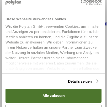
POUR UN CONFORT ET UNE 
DURABILITÉ SUPÉRIEURS
Demander un échantillon
LigaGrass Pro R
LigaGrass Synergy R
Diese Webseite verwendet Cookies
Wir, die Polytan GmbH, verwenden Cookies, um Inhalte

und Anzeigen zu personalisieren, Funktionen für soziale
Medien anbieten zu können, und die Zugriffe auf unsere
Poligras Paris GT zero
Poligras SuperPlay
Poligras
Website zu analysieren. Wir geben Informationen zu
Ihrem Nutzerverhalten an unsere Partner zum Zwecke
TeamPlay
der Nutzung in sozialen Medien, Werbung und Analysen
Remplissages
weiter. Unsere Partner führen diese Informationen
möglicherweise mit weiteren Daten zusammen, die sie
unabhängig von unserer Website von Ihnen erhalten oder
gesammelt haben. Um diese Cookies zu nutzen,
benötigen wir Ihre Einwilligung welche Sie uns mit Klick
Details zeigen
auf „OK“ erteilen. Sie können Ihre erteilte Einwilligung
(Art. 6 Abs. 1 a) DSGVO) jederzeit für die Zukunft
widerrufen. Um Ihren Widerruf auszuüben, deaktivieren
Alle zulassen
Sie diesen Dienst im auf der Webseite bereitgestellten
"Cookie-Consent-Tool" bzw. in den