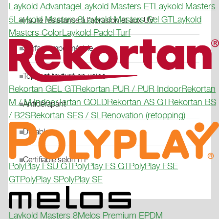
Laykold Advantage
Laykold Masters ET
Laykold Masters
5
Laykold Masters 8
Laykold Masters Gel GT
Laykold
Haute résistance à l'abrasion et aux UV
Masters Color
Laykold Padel Turf
Surface imperméable
Topcoat texturé en usine
Rekortan GEL GT
Rekortan PUR / PUR Indoor
Rekortan
M / M Indoor
Tartan GOLD
Rekortan AS GT
Rekortan BS
Antidérapant
/ B2S
Rekortan SES / SL
Renovation (retopping)
Durable
Certifiable selon ITF
PolyPlay FSU GT
PolyPlay FS GT
PolyPlay FSE
GT
PolyPlay S
PolyPlay SE
Laykold Masters 8
Melos Premium EPDM