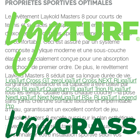
PROPRIÉTÉS SPORTIVES OPTIMALES
Le revêtement Laykold Masters 8 pour courts de
tennis et surfaces multisports offre, en plus
d'excellentes propriétés sportives, une expérience de
jeu confortable. Ceci est assuré par un système
composite acrylique moderne et une sous-couche
élastique spécialement conçue pour une absorption
des chocs de premier ordre. De plus, le revêtement
Laykold Masters 8 séduit par sa longue durée de vie,
LigaTurf Cross GT zero
LigaTurf Cross NEXT R
LigaTurf
sa grande résistance et sa capacité à être utilisé par
Cross R
LigaTurf Quantum R
LigaTurf Trion R
LigaTurf
tous les temps. Qualité dans chaque couche – la pose
Next
LigaTurf Next New
LigaTurf RS+ R
LigaTurf Legend
sans joints crée une surface texturée et imperméable
Pro
à l'eau, garantissant un excellent confort de jeu.
Laykold Masters 8 excelle aussi sur le plan esthétique
: avec 17 couleurs résistantes aux UV, vous pouvez
personnaliser votre installation sportive selon vos