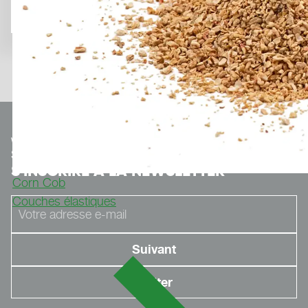
We make
Sport.
Optionaler Teaser-Text.
S'INSCRIRE À LA NEWSLETTER
Corn Cob
Couches élastiques