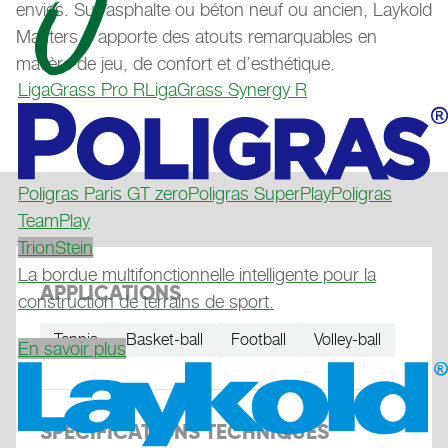
envies. Sur asphalte ou béton neuf ou ancien, Laykold
Masters 8 apporte des atouts remarquables en
matière de jeu, de confort et d’esthétique.
LigaGrass Pro R
LigaGrass Synergy R
Poligras Paris GT zero
Poligras SuperPlay
Poligras
TeamPlay
TrionStein
La bordue multifonctionnelle intelligente pour la
APPLICATIONS
construction de terrains de sport.
Tennis
Basket-ball
Football
Volley-ball
En savoir plus
SPÉCIFICATIONS TECHNIQUES