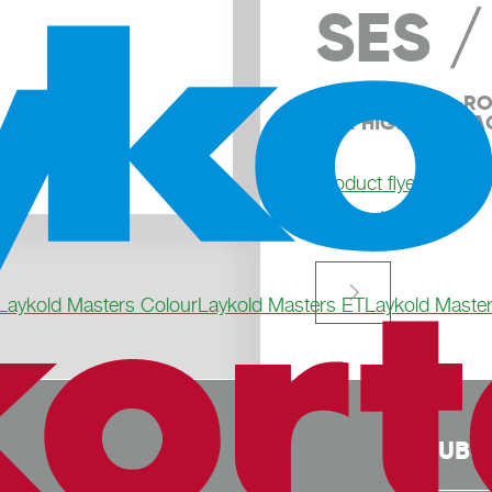
SES /
VERSATILE ALL-RO
FOR HIGH-USE FAC
Product flyer
Request sample

Laykold Masters Colour
Laykold Masters ET
Laykold Maste
SUBS