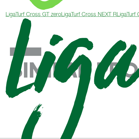
LigaTurf Cross GT zero
LigaTurf Cross NEXT R
LigaTurf
SIMILAR PR