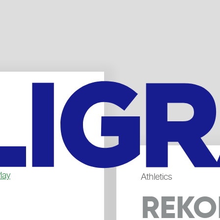
lay
Athletics
REKO