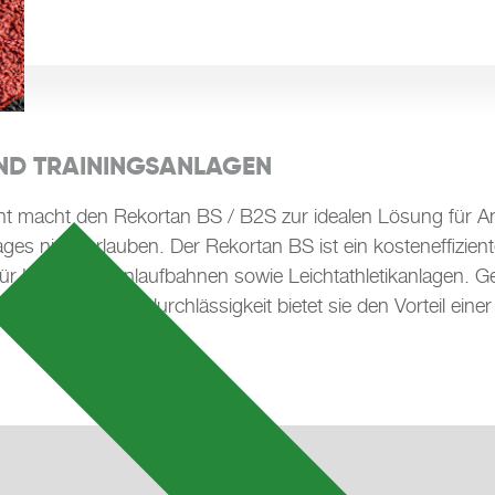
ND TRAININGSANLAGEN
cht macht den Rekortan BS / B2S zur idealen Lösung für A
nicht erlauben. Der Rekortan BS ist ein kosteneffizienter
ür Lauf- und Anlaufbahnen sowie Leichtathletikanlagen. Ge
ben ihrer Wasserdurchlässigkeit bietet sie den Vorteil einer