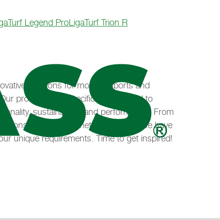
igaTurf Legend Pro
LigaTurf Trion R
novative solutions for modern sports and
 Our products are specifically designed to
onality, sustainability, and performance. From
rf solutions to smart synthetic surfaces – we have
 your unique requirements. Time to get inspired!