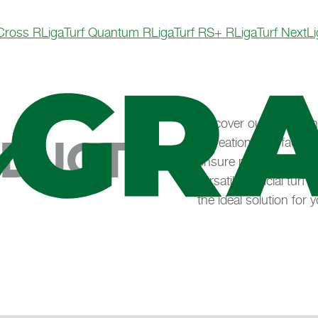
 Cross R
LigaTurf Quantum R
LigaTurf RS+ R
LigaTurf Next
L
Discover our other in
ODUCTS
recreational surfaces.
ensure maximum functi
versatile artificial tu
the ideal solution for