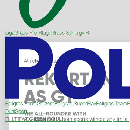
LigaGrass Pro R
LigaGrass Synergy R
Athletics, Multisport
REKORTAN
AS GT
Poligras Paris GT zero
Poligras SuperPlay
Poligras TeamP
DualSport
THE ALL-ROUNDER WITH 
A GREEN SOUL
FIH/FIFA DualSport turf - both sports without any limits.