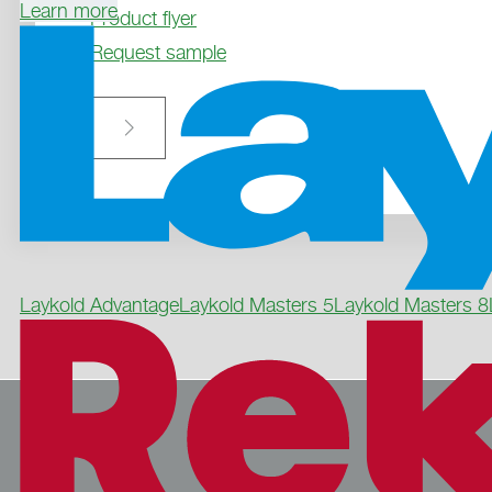
Learn more
Product flyer
Request sample

Laykold Advantage
Laykold Masters 5
Laykold Masters 8