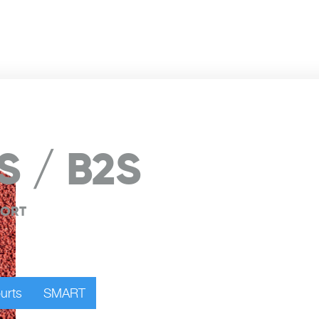
 / B2S
PORT
urts
SMART