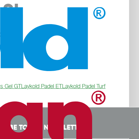
 SL
UNDER 
ILITIES
rs Gel GT
Laykold Padel ET
Laykold Padel Turf
CRIBE TO THE NEWSLETTER