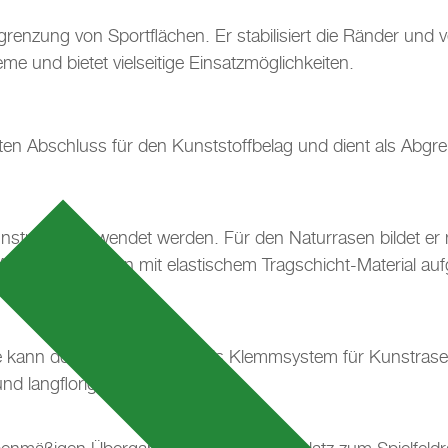
renzung von Sportflächen. Er stabilisiert die Ränder und v
me und bietet vielseitige Einsatzmöglichkeiten.
ekten Abschluss für den Kunststoffbelag und dient als Ab
strasen verwendet werden. Für den Naturrasen bildet er m
 Aussparung kann mit elastischem Tragschicht-Material au
te kann der TrionStein auch als Klemmsystem für Kunstrase
nd langflorige Fußballrasen.