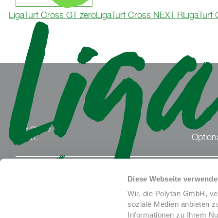
LigaTurf Cross GT zero
LigaTurf Cross NEXT R
LigaTurf
We make
Sport.
Optiona
MERCH.POLYTAN.DE
SPORTGROUP-HOLDING
Diese Webseite verwende
Wir, die Polytan GmbH, ve
soziale Medien anbieten z
Informationen zu Ihrem Nu