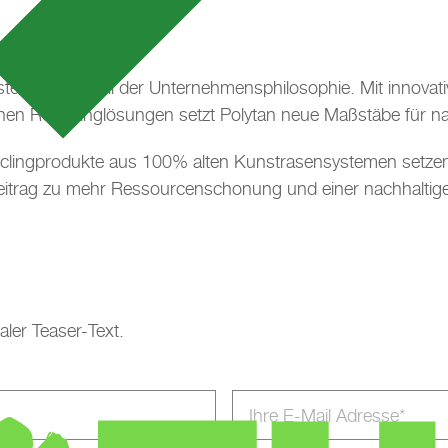
t fester Bestandteil der Unternehmensphilosophie. Mit innov
n Recyclinglösungen setzt Polytan neue Maßstäbe für nach
yclingprodukte aus 100% alten Kunstrasensystemen setzen 
 Beitrag zu mehr Ressourcenschonung und einer nachhaltig
aler Teaser-Text.