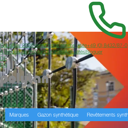
GaLaBau 2026
Venez nous rendre visite
+49 (0) 8432/87-0
À propos de Polytan
Durabilité
Actualités
Bloguer
DE
EN
produits
Marques
Gazon synthétique
Revêtements synth
Marques