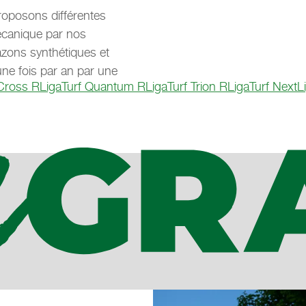
roposons différentes
écanique par nos
azons synthétiques et
une fois par an par une
 Cross R
LigaTurf Quantum R
LigaTurf Trion R
LigaTurf Next
L