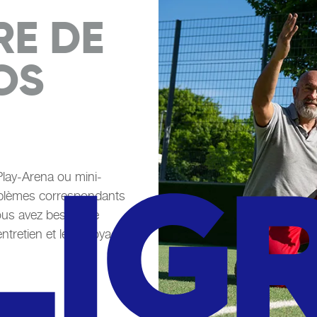
RE DE
OS
lay-Arena ou mini-
roblèmes correspondants
ous avez besoin de
ntretien et le nettoyage