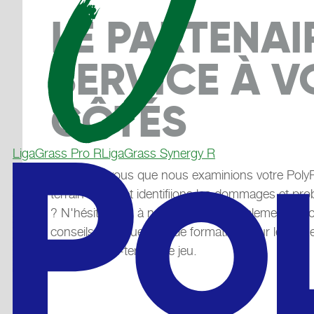
LE PARTENAI
SERVICE À V
CÔTÉS
LigaGrass Pro R
LigaGrass Synergy R
Souhaitez-vous que nous examinions votre PolyP
terrain de jeu et identifiions les dommages et p
? N'hésitez pas à nous contacter également si v
conseils individuels ou de formation pour le bon e
de votre mini-terrain de jeu.