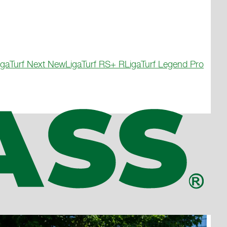
igaTurf Next New
LigaTurf RS+ R
LigaTurf Legend Pro