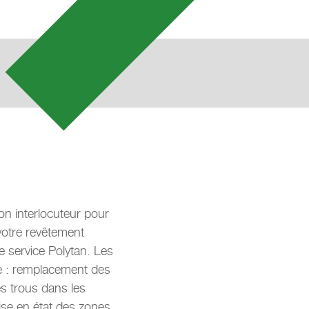
 interlocuteur pour
votre revêtement
e service Polytan. Les
le : remplacement des
s trous dans les
se en état des zones