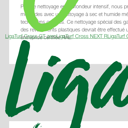
Pour le nettoyage en profondeur intensif, nous p
méthodes avec un nettoyage à sec et humide m
techniciens qualifiés. Ce nettoyage spécial des g
des revêtements plastiques devrait être effectué 
LigaTurf Cross GT zero
LigaTurf Cross NEXT R
LigaTurf
entreprise certifiée RAL.