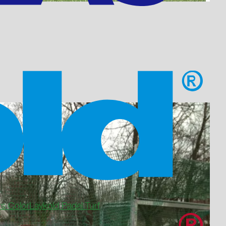
rs Color
Laykold Padel Turf