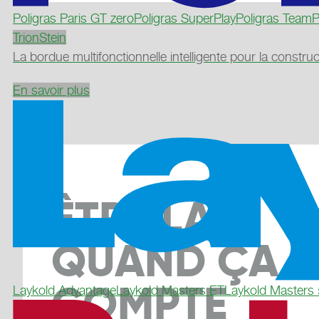
Poligras Paris GT zero
Poligras SuperPlay
Poligras TeamP
TrionStein
La bordue multifonctionnelle intelligente pour la construc
En savoir plus
ÊTRE LÀ
QUAND ÇA
COMPTE
Laykold Advantage
Laykold Masters ET
Laykold Masters 