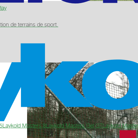
lay
tion de terrains de sport.
5
Laykold Masters 8
Laykold Masters Gel GT
Laykold Maste