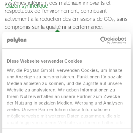
systèmes intègrent des matériaux innovants et
Gazon synthétique
respectueux de l’environnement, contribuant
activement à la réduction des émissions de CO₂, sans
compromis sur la qualité ni la performance.
UN PARTENARIAT TOURNÉ VERS L’AVENIR
Diese Webseite verwendet Cookies
Wir, die Polytan GmbH, verwenden Cookies, um Inhalte
und Anzeigen zu personalisieren, Funktionen für soziale
« Nous sommes très fiers d’avoir été choisis par
Medien anbieten zu können, und die Zugriffe auf unsere
Website zu analysieren. Wir geben Informationen zu
England Athletics comme partenaire privilégié pour les
Ihrem Nutzerverhalten an unsere Partner zum Zwecke
revêtements », déclare Ashley Appleby, Directeur des
der Nutzung in sozialen Medien, Werbung und Analysen
Ventes Internationales chez Polytan.
weiter. Unsere Partner führen diese Informationen
« Ce partenariat ne se limite pas aux pistes – il s’agit
möglicherweise mit weiteren Daten zusammen, die sie
unabhängig von unserer Website von Ihnen erhalten oder
de façonner l’avenir de l’athlétisme britannique en
gesammelt haben. Um diese Cookies zu nutzen,
créant des environnements dans lesquels les athlètes