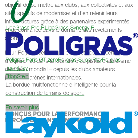
objectif de permettre aux clubs, aux collectivités et aux
sites sportifs de moderniser et d’entretenir leurs
infrastructures grâce à des partenaires expérimentés
LigaGrass Pro R
LigaGrass Synergy R
et de confiance dans le domaine des revêtements
sportifs.
Pour Polytan, cette étape clé reflète des décennies
Poligras Paris GT zero
Poligras SuperPlay
Poligras
d’expérience dans la fourniture de pistes d’athlétisme
TeamPlay
de niveau mondial – depuis les clubs amateurs
TrionStein
jusqu’aux arènes internationales.
La bordue multifonctionnelle intelligente pour la
construction de terrains de sport.
En savoir plus
CONÇUS POUR LA PERFORMANCE.
ÉPROUVÉS DANS LE MONDE ENTIER.