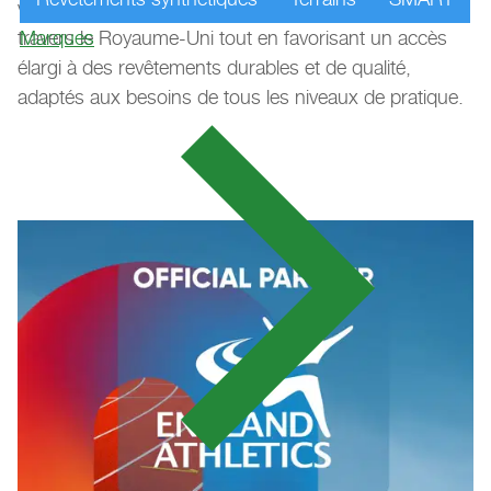
vise à moderniser les infrastructures sportives à
travers le Royaume-Uni tout en favorisant un accès
Marques
élargi à des revêtements durables et de qualité,
adaptés aux besoins de tous les niveaux de pratique.