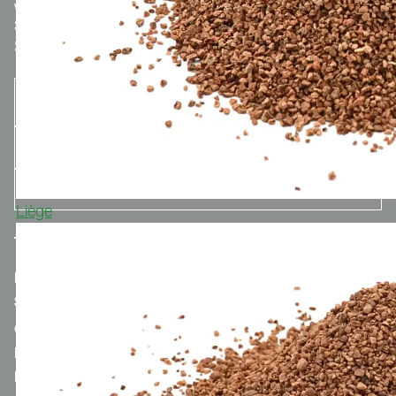
We make
Sport.
Optionaler Teaser-Text.
S'INSCRIRE À LA NEWSLETTER
Liège
MERCH.POLYTAN.DE
SPORTGROUP-HOLDING
CONTACT
MENTIONS LÉGALES
POLITIQUE DE CONFIDENTIALITÉ