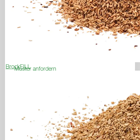
Leichtathletik
REKORTAN M / M
INDOOR
DER PROFISPORTBELAG FÜR 
REKORDBRECHER
Produktflyer
BrockFILL
Muster anfordern
