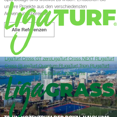
unsere Projekte aus den verschiedensten
Anwendungsbereichen.
Alle Referenzen
LigaTurf Cross GT zero
LigaTurf Cross NEXT R
LigaTurf
Cross R
LigaTurf Quantum R
LigaTurf Trion R
LigaTurf
Next
LigaTurf RS+ R
LigaTurf Legend Pro