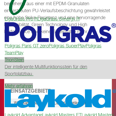
bestehend aus einer mit EPDM-Granulaten
eingestreuten PU-Verlaufsbeschichtung gewährleistet
eine hohe Spike-Resistenz und eine hervorragende
LigaGrass Pro R
LigaGrass Synergy R
Farbstabilität. Green Technology und High
Performance sind keine Gegensätze mehr.
Poligras Paris GT zero
Poligras SuperPlay
Poligras
TeamPlay
TrionStein
Der intelligente Multifunktionsstein für den
Sportplatzbau.
Mehr erfahren
EINSATZGEBIETE
Wettkampfbahnen
Leichtathletikstadien
Laykold Advantage
Laykold Masters ET
Laykold Masters