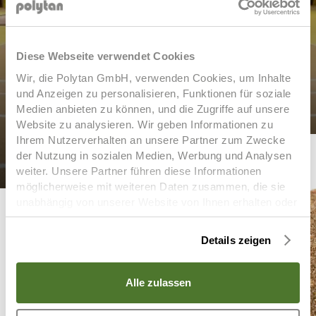
DAS STADTWERKE.SPORTPARK OST,
Diese Webseite verwendet Cookies
REGENSBURG
Wir, die Polytan GmbH, verwenden Cookies, um Inhalte
und Anzeigen zu personalisieren, Funktionen für soziale
Realisierung: Aug 03, 2025 | In Regensburg,
Medien anbieten zu können, und die Zugriffe auf unsere
Deutschland
Website zu analysieren. Wir geben Informationen zu
Ihrem Nutzerverhalten an unsere Partner zum Zwecke

der Nutzung in sozialen Medien, Werbung und Analysen
weiter. Unsere Partner führen diese Informationen
möglicherweise mit weiteren Daten zusammen, die sie
unabhängig von unserer Website von Ihnen erhalten oder
gesammelt haben. Um diese Cookies zu nutzen,
benötigen wir Ihre Einwilligung welche Sie uns mit Klick
Details zeigen
auf „OK“ erteilen. Sie können Ihre erteilte Einwilligung
(Art. 6 Abs. 1 a) DSGVO) jederzeit für die Zukunft
ÄHNLICHE
widerrufen. Um Ihren Widerruf auszuüben, deaktivieren
Alle zulassen
Sie diesen Dienst im auf der Webseite bereitgestellten
"Cookie-Consent-Tool" bzw. in den