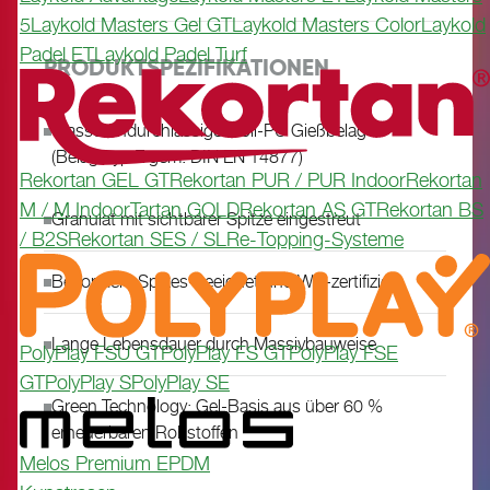
5
Laykold Masters Gel GT
Laykold Masters Color
Laykold
Padel ET
Laykold Padel Turf
PRODUKTSPEZIFIKATIONEN
Wasserundurchlässiger Voll-PU Gießbelag
(Belagstyp E gem. DIN EN 14877)
Rekortan GEL GT
Rekortan PUR / PUR Indoor
Rekortan
M / M Indoor
Tartan GOLD
Rekortan AS GT
Rekortan BS
Granulat mit sichtbarer Spitze eingestreut
/ B2S
Rekortan SES / SL
Re-Topping-Systeme
Besonders Spikes-geeignet und WA-zertifiziert
Lange Lebensdauer durch Massivbauweise
PolyPlay FSU GT
PolyPlay FS GT
PolyPlay FSE
GT
PolyPlay S
PolyPlay SE
Green Technology: Gel-Basis aus über 60 %
erneuerbaren Rohstoffen
Melos Premium EPDM