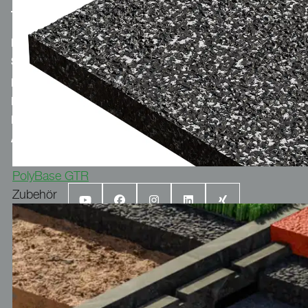
MERCH.POLYTAN.DE
SPORTGROUP-HOLDING
KONTAKT
IMPRESSUM
DATENSCHUTZERKLÄRUNG
AGB & COC
PolyBase GTR
Zubehör