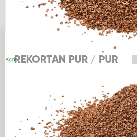
Weitere Informationen finden Sie in unseren
Datenschutzhinweisen
.
Leichtathletik
REKORTAN PUR / PUR
Kork
INDOOR
HIGHSPEED 
KUNSTSTOFFBELÄGE FÜR 
HÖCHSTLEISTUNGEN
Produktflyer
Muster anfordern
