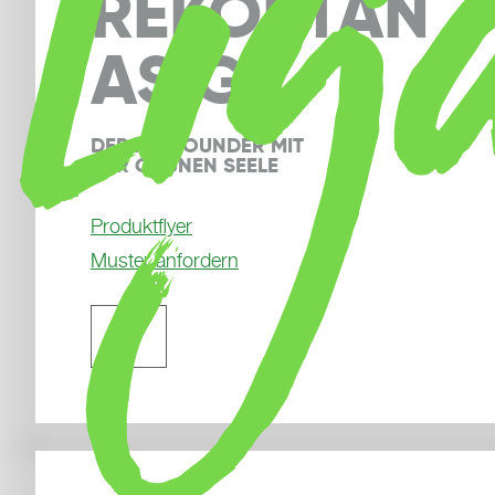
REKORTAN
AS GT
DER ALLROUNDER MIT 
DER GRÜNEN SEELE
Produktflyer
Muster anfordern
