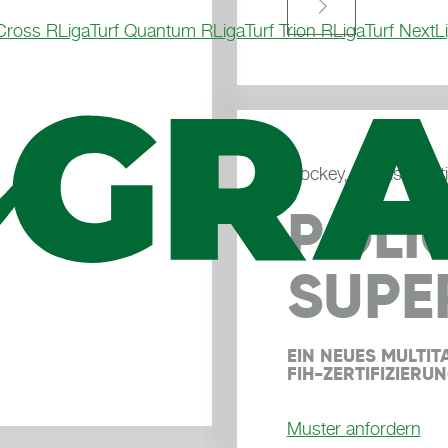

 Cross R
LigaTurf Quantum R
LigaTurf Trion R
LigaTurf Next
L
Hockey, Tennis, Multi
POLI
SUPE
EIN NEUES MULTITA
FIH-ZERTIFIZIERU
Muster anfordern