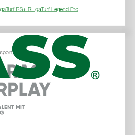
igaTurf RS+ R
LigaTurf Legend Pro
sport, Padel
GRAS
RPLAY
LENT MIT 
NG