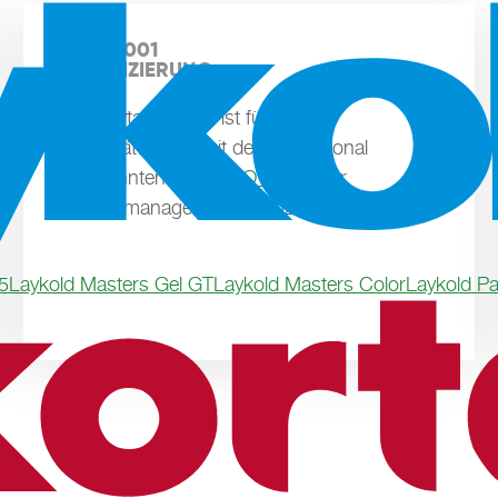
ISO 50001

ZERTIFIZIERUNG
Die Polytan GmbH ist für den
Sportstättenbau mit der international
anerkannten Norm
ISO 50001
für
Energiemanagement zertifiziert.
5
Laykold Masters Gel GT
Laykold Masters Color
Laykold Pa