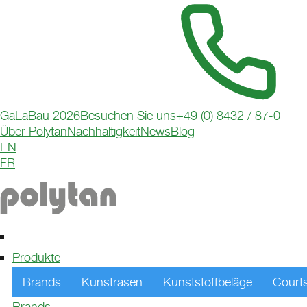
GaLaBau 2026
Besuchen Sie uns
+49 (0) 8432 / 87-0
Über Polytan
Nachhaltigkeit
News
Blog
EN
MULTISPORT
FR
Vielseitig, langlebig, widerstandsfähig – Polytan Multi
die perfekte Lösung für Schulen, Vereine und Kommu
Tennis oder Basketball – ein Platz für alles und alle!
Produkte
Brands
Kunstrasen
Kunststoffbeläge
Court
Brands