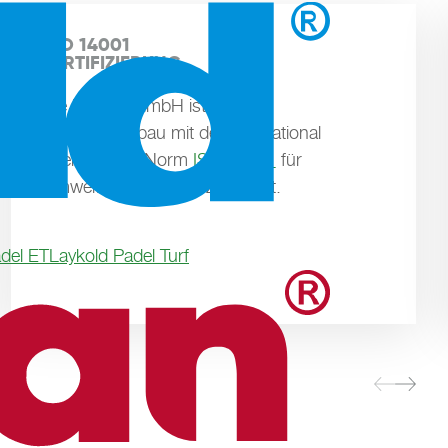
ISO 14001

ZERTIFIZIERUNG
Die Polytan GmbH ist für den
Sportstättenbau mit der international
anerkannten Norm
ISO 14001
für
Umweltmanagement zertifiziert.
del ET
Laykold Padel Turf