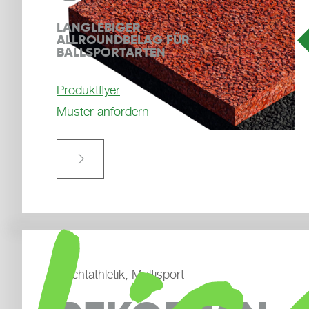
LANGLEBIGER 
ALLROUNDBELAG FÜR 
BALLSPORTARTEN
Produktflyer
Muster anfordern

Leichtathletik, Multisport