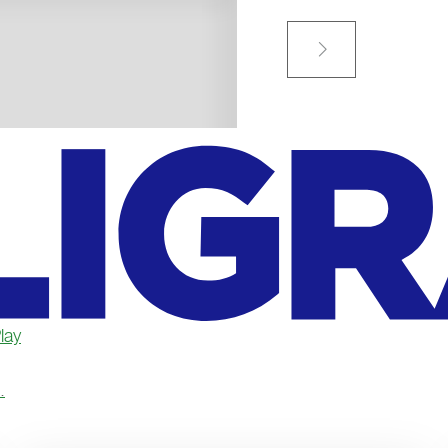

lay
.