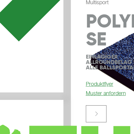
Multisport
POLY
SE
EINLAGIGER 
ALLROUNDBELAG F
ALLE BALLSPORTA
Produktflyer
Muster anfordern
