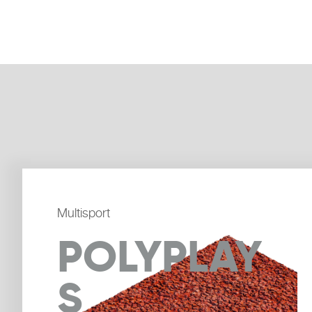
Multisport
POLYPLAY
S