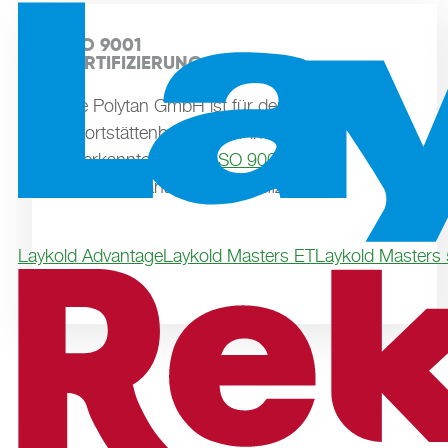
ISO 9001

ZERTIFIZIERUNG
Die Polytan GmbH ist für den
Sportstättenbau mit der international
anerkannten Norm
ISO 9001
für
Qualitätsmanagement zertifiziert.
Laykold Advantage
Laykold Masters ET
Laykold Masters 