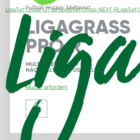
Fußball, Hockey, Multisport
LigaTurf Cross GT zero
LigaTurf Cross NEXT R
LigaTurf
LIGAGRASS
PRO R
MULTITALENT FÜR 
NACHHALTIGEN FUSSBALL
Muster anfordern
