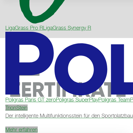
LigaGrass Pro R
LigaGrass Synergy R
ZERTIFIKATE
Poligras Paris GT zero
Poligras SuperPlay
Poligras TeamP
TrionStein
Der intelligente Multifunktionsstein für den Sportplatzbau
Mehr erfahren