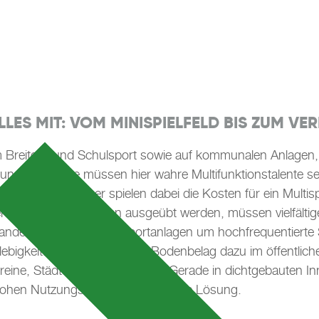
ES MIT: VOM MINISPIELFELD BIS ZUM VER
 im Breiten- und Schulsport sowie auf kommunalen Anlagen
nststoffplätze müssen hier wahre Multifunktionstalente sein
arten. Nicht immer spielen dabei die Kosten für ein Multisp
rschiedene Sportarten ausgeübt werden, müssen vielfältig
andelt es sich bei Multisportanlagen um hochfrequentierte 
igkeit. Liegt der Outdoor-Bodenbelag dazu im öffentlichen
Vereine, Städte und Kommunen. Gerade in dichtgebauten In
 hohen Nutzungsintensität eine ideale Lösung.