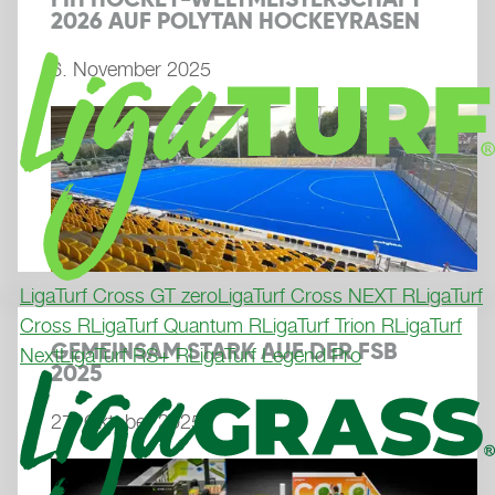
2026 AUF POLYTAN HOCKEYRASEN
6. November 2025
LigaTurf Cross GT zero
LigaTurf Cross NEXT R
LigaTurf
Cross R
LigaTurf Quantum R
LigaTurf Trion R
LigaTurf
GEMEINSAM STARK AUF DER FSB
Next
LigaTurf RS+ R
LigaTurf Legend Pro
2025
27. Oktober 2025