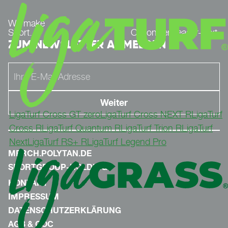
We make
Sport.
Optionaler Teaser-Text.
ZUM NEWSLETTER ANMELDEN
LigaTurf Cross GT zero
LigaTurf Cross NEXT R
LigaTurf
Cross R
LigaTurf Quantum R
LigaTurf Trion R
LigaTurf
Next
LigaTurf RS+ R
LigaTurf Legend Pro
MERCH.POLYTAN.DE
SPORTGROUP-HOLDING
KONTAKT
IMPRESSUM
DATENSCHUTZERKLÄRUNG
AGB & COC