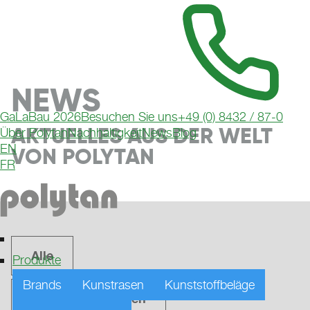
NEWS
GaLaBau 2026
Besuchen Sie uns
+49 (0) 8432 / 87-0
AKTUELLES AUS DER WELT
Über Polytan
Nachhaltigkeit
News
Blog
EN
VON POLYTAN
FR
Alle
Produkte
Brands
Kunstrasen
Kunststoffbeläge
Pressemitteilungen