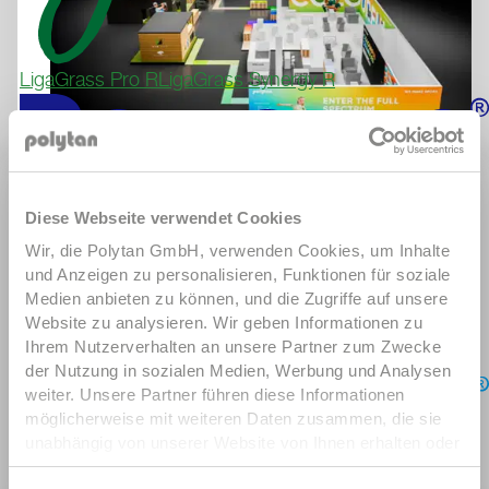
LigaGrass Pro R
LigaGrass Synergy R
Poligras Paris GT zero
Poligras SuperPlay
Poligras
EUROHOCKEY 2025 IN
Diese Webseite verwendet Cookies
TeamPlay
MÖNCHENGLADBACH
TrionStein
Wir, die Polytan GmbH, verwenden Cookies, um Inhalte
26. August 2025
und Anzeigen zu personalisieren, Funktionen für soziale
Der intelligente Multifunktionsstein für den
Medien anbieten zu können, und die Zugriffe auf unsere
Sportplatzbau.
Website zu analysieren. Wir geben Informationen zu
Ihrem Nutzerverhalten an unsere Partner zum Zwecke
Mehr erfahren
der Nutzung in sozialen Medien, Werbung und Analysen
weiter. Unsere Partner führen diese Informationen
möglicherweise mit weiteren Daten zusammen, die sie
unabhängig von unserer Website von Ihnen erhalten oder
gesammelt haben. Um diese Cookies zu nutzen,
Laykold Advantage
Laykold Masters ET
Laykold Masters